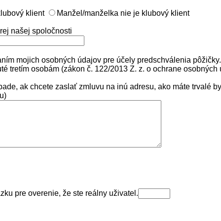
lubový klient
Manžel/manželka nie je klubový klient
orej našej spoločnosti
ním mojich osobných údajov pre účely predschválenia pôžičky.
uté tretím osobám (zákon č. 122/2013 Z. z. o ochrane osobných 
pade, ak chcete zaslať zmluvu na inú adresu, ako máte trvalé b
u)
zku pre overenie, že ste reálny uživatel.