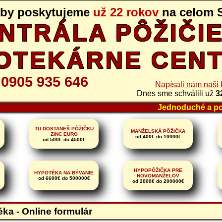
žby poskytujeme
už 22 rokov
na celom 
NTRÁLA PÔŽIČIE
OTEKÁRNE CEN
0905 935 646
o
Napísali nám naši k
Dnes sme schválili už
3
Jednoduché a pohodln
TU DOSTANEŠ PÔŽIČKU
MANŽELSKÁ PÔŽIČKA
ZINC EURO
od 400€ do 10000€
od 500€ do 4500€
HYPOPÔŽIČKA PRE
HYPOTÉKA NA BÝVANIE
NOVOMANŽELOV
od 6600€ do 500000€
od 2000€ do 200000€
ka - Online formulár