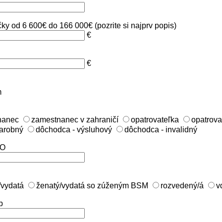
y od 6 600€ do 166 000€ (pozrite si najprv popis)
€
€
m
nanec
zamestnanec v zahraničí
opatrovateľka
opatrova
tarobný
dôchodca - výsluhový
dôchodca - invalidný
ČO
/vydatá
ženatý/vydatá so zúženým BSM
rozvedený/á
v
b