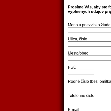
Prosíme Vás, aby ste f
vyplnených údajov prip
Meno a priezvisko žiada
Ulica, číslo
Mesto/obec
PSČ
Rodné číslo (bez lomítka
Telefónne číslo
E-mail