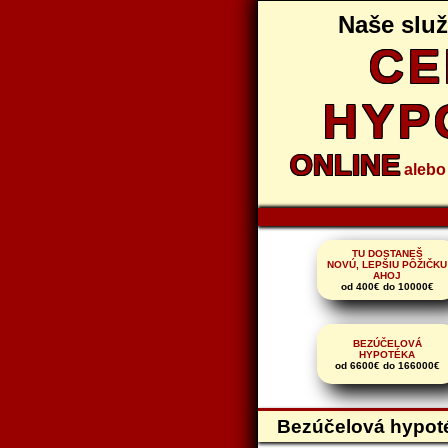
Naše slu
CE
HYP
ONLINE
aleb
TU DOSTANEŠ
NOVÚ, LEPŠIU PÔŽIČKU
AHOJ
od 400€ do 10000€
BEZÚČELOVÁ
HYPOTÉKA
od 6600€ do 166000€
Bezúčelová hypoté