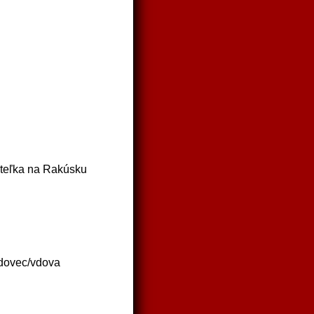
teľka na Rakúsku
dovec/vdova