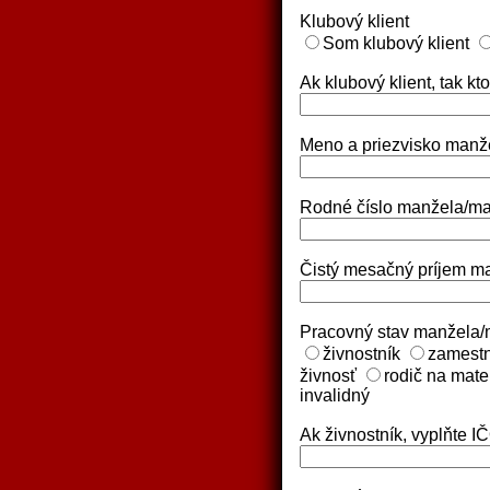
Klubový klient
Som klubový klient
Ak klubový klient, tak kt
Meno a priezvisko manž
Rodné číslo manžela/m
Čistý mesačný príjem m
Pracovný stav manžela/
živnostník
zamest
živnosť
rodič na mat
invalidný
Ak živnostník, vyplňte I