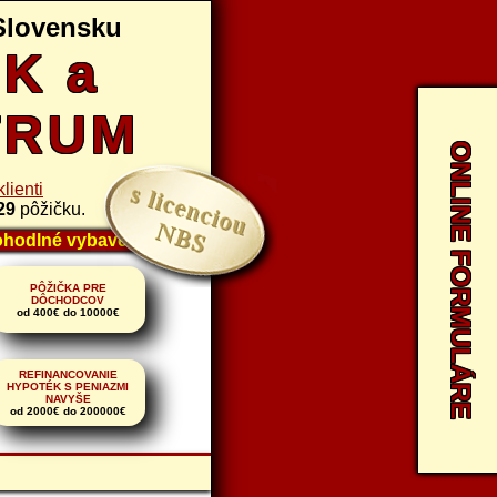
Slovensku
K a
TRUM
ONLINE FORMULÁRE
lienti
29
pôžičku.
é vybavenie pôžičiek online alebo telefonicky | Nemusíte n
PÔŽIČKA PRE
DÔCHODCOV
od 400€ do 10000€
REFINANCOVANIE
HYPOTÉK S PENIAZMI
NAVYŠE
od 2000€ do 200000€