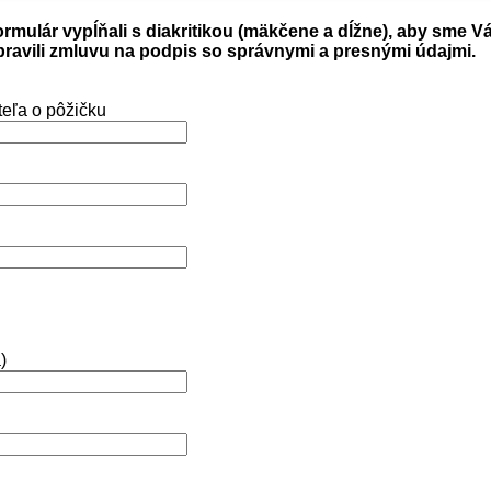
ormulár vypĺňali s diakritikou (mäkčene a dĺžne), aby sme 
ravili zmluvu na podpis so správnymi a presnými údajmi.
teľa o pôžičku
)