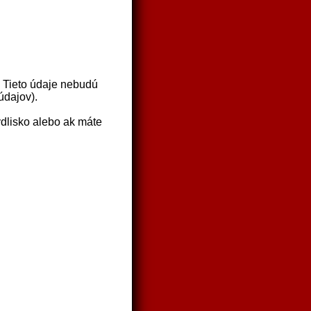
 Tieto údaje nebudú
údajov).
ydlisko alebo ak máte