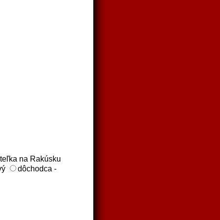
teľka na Rakúsku
vý
dôchodca -