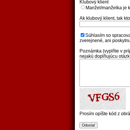
Klubový klient
Manžel/manželka je k
Ak klubový klient, tak kt
Súhlasím so spracova
zverejnené, ani poskytn
Poznámka (vyplňte v prí
nejakú doplňujúcu otázk
Prosím opíšte kód z obrá