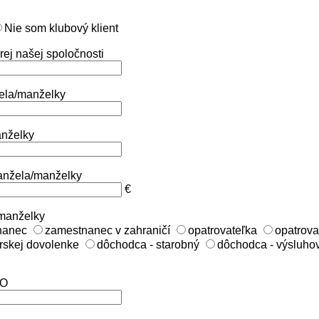
Nie som klubový klient
orej našej spoločnosti
ela/manželky
anželky
anžela/manželky
€
manželky
nanec
zamestnanec v zahraničí
opatrovateľka
opatrova
erskej dovolenke
dôchodca - starobný
dôchodca - výsluho
ČO