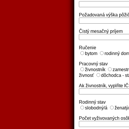
Požadovaná výška pôžičk
Čistý mesačný príjem
Ručenie
bytom
rodinný do
Pracovný stav
živnostník
zamest
živnosť
dôchodca - s
Ak živnostník, vyplňte I
Rodinný stav
slobodný/á
ženatý
Počet vyživovaných osô