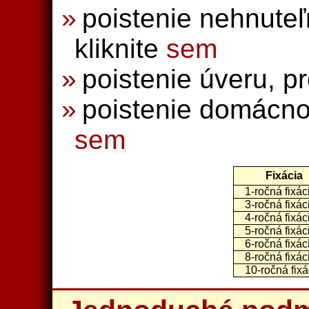
poistenie nehnuteľn
kliknite
sem
poistenie úveru, pr
poistenie domácnost
sem
Fixácia
1-ročná fixác
3-ročná fixác
4-ročná fixác
5-ročná fixác
6-ročná fixác
8-ročná fixác
10-ročná fixá