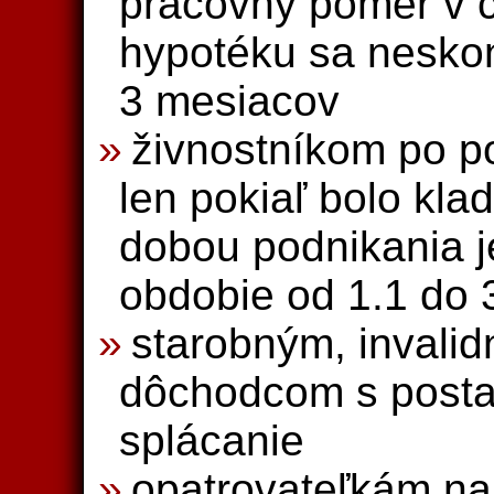
pracovný pomer v č
hypotéku sa neskon
3 mesiacov
živnostníkom po po
len pokiaľ bolo kl
dobou podnikania j
obdobie od 1.1 do 
starobným, invali
dôchodcom s posta
splácanie
opatrovateľkám na