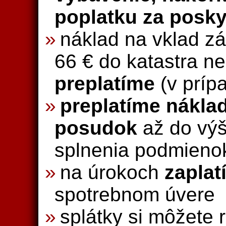
poplatku za posky
náklad na vklad z
66 € do katastra n
preplatíme
(v príp
preplatíme nákla
posudok
až do výš
splnenia podmieno
na úrokoch
zaplat
spotrebnom úvere
splátky si môžete 