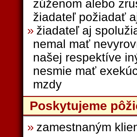
zúženom alebo zr
žiadateľ požiadať a
žiadateľ aj spoluži
nemal mať nevyrov
našej respektíve i
nesmie mať exekúc
mzdy
Poskytujeme pôži
zamestnaným klien