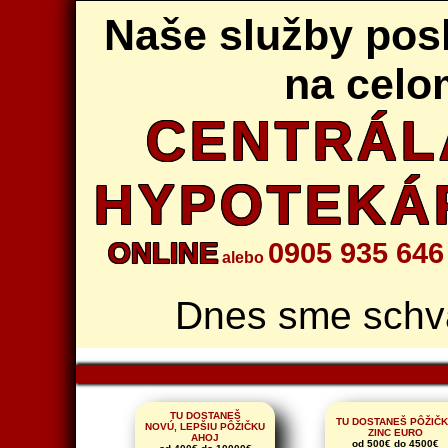
Naše služby po
na celo
CENTRÁLA
HYPOTEKÁ
ONLINE
0905 935 646
alebo
Dnes sme schvá
TU DOSTANEŠ
TU DOSTANEŠ PÔŽIČ
NOVÚ, LEPŠIU PÔŽIČKU
ZINC EURO
AHOJ
od 500€ do 4500€