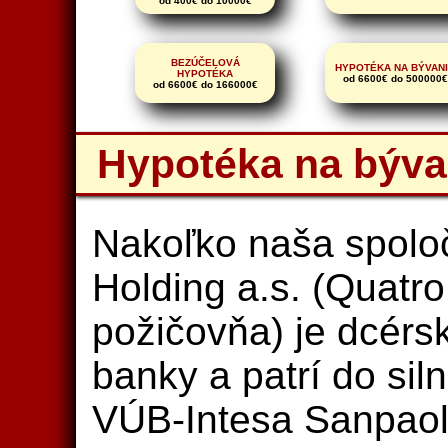
od 400€ do 10000€
BEZÚČELOVÁ
HYPOTÉKA NA BÝVAN
HYPOTÉKA
od 6600€ do 500000€
od 6600€ do 166000€
Hypotéka na býva
Nakoľko naša spolo
Holding a.s. (Quatro
požičovňa) je dcér
banky a patrí do sil
VÚB-Intesa Sanpaol