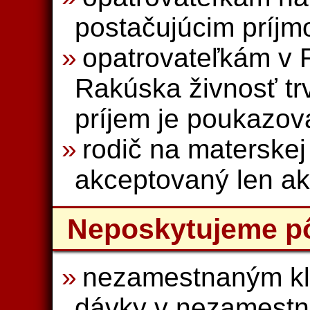
postačujúcim príjm
opatrovateľkám v R
Rakúska živnosť tr
príjem je poukazov
rodič na materske
akceptovaný len ak
Neposkytujeme p
nezamestnaným kl
dávky v nezamestna