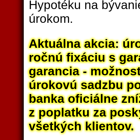
Hypotéku na bývan
úrokom.
Aktuálna akcia: úro
ročnú fixáciu s ga
garancia - možnosť
úrokovú sadzbu po
banka oficiálne zn
z poplatku za posk
všetkých klientov.