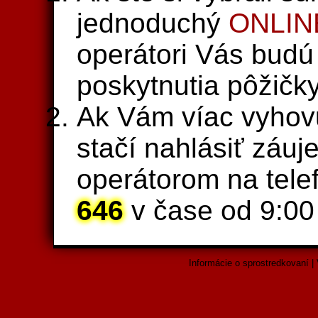
jednoduchý
ONLIN
operátori Vás budú
poskytnutia pôžičky
Ak Vám víac vyhovu
stačí nahlásiť záuj
operátorom na tele
646
v čase od 9:00
Informácie o sprostredkovaní
|