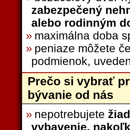
zabezpečený neh
alebo rodinným 
maximálna doba spl
peniaze môžete če
podmienok, uveden
Prečo si vybrať p
bývanie od nás
nepotrebujete
žia
vybavenie, nakoľ