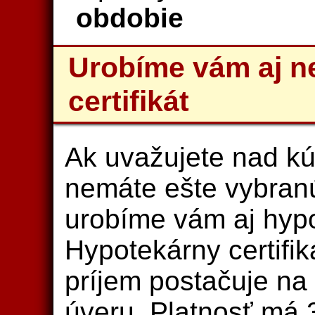
obdobie
Urobíme vám aj n
certifikát
Ak uvažujete nad kú
nemáte ešte vybranú
urobíme vám aj hypot
Hypotekárny certifik
príjem postačuje n
úveru. Platnosť má 